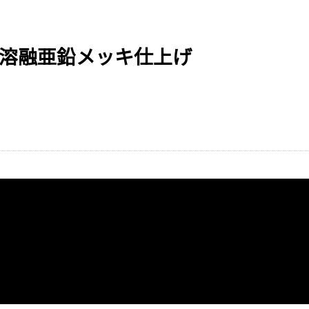
事業紹介
実績紹介
会社概
 溶融亜鉛メッキ仕上げ